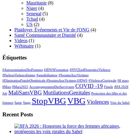
Mauritanie
(8)
Niger
(4)
Senegal
(5)
Tchad
(4)
US
(2)
Plaidoyer, Événements et Vie de l'ONG
(4)
Santé Communautaire et Dignité
(4)
Videos
(1)
Wébinaire
(1)
Étiquettes
#AutonomisationDesFemmes
#JDWSFormation
#NYCEndDomesticeViolence
#ParlonsViolenceIntime
#sensibilisation
#SoutienAuxVictimes
#EliminationFistuleObstétricale #SoutienAuxVictimes #JDWS
#ViolenceConjugale
08 mars
COVID -19
8Mars
8Mars2022
AccompagnementDesSurvivants
Fistule
JIFA 2026
MaliSansVBG
MutilationsGenitales
Job
Protection des filles et des
StopVBG
VBG
Violences
femmes
Sante
Stage
Voix du Sahel
Recent Posts