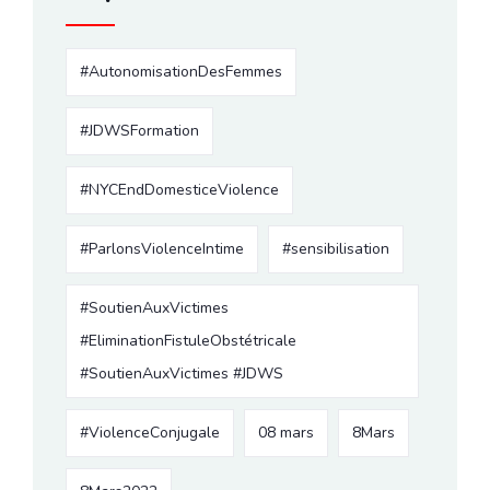
#AutonomisationDesFemmes
#JDWSFormation
#NYCEndDomesticeViolence
#ParlonsViolenceIntime
#sensibilisation
#SoutienAuxVictimes
#EliminationFistuleObstétricale
#SoutienAuxVictimes #JDWS
#ViolenceConjugale
08 mars
8Mars