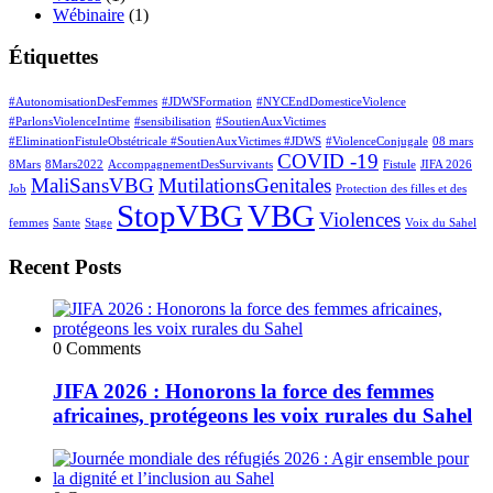
Wébinaire
(1)
Étiquettes
#AutonomisationDesFemmes
#JDWSFormation
#NYCEndDomesticeViolence
#ParlonsViolenceIntime
#sensibilisation
#SoutienAuxVictimes
#EliminationFistuleObstétricale #SoutienAuxVictimes #JDWS
#ViolenceConjugale
08 mars
COVID -19
8Mars
8Mars2022
AccompagnementDesSurvivants
Fistule
JIFA 2026
MaliSansVBG
MutilationsGenitales
Job
Protection des filles et des
StopVBG
VBG
Violences
femmes
Sante
Stage
Voix du Sahel
Recent Posts
0 Comments
JIFA 2026 : Honorons la force des femmes
africaines, protégeons les voix rurales du Sahel