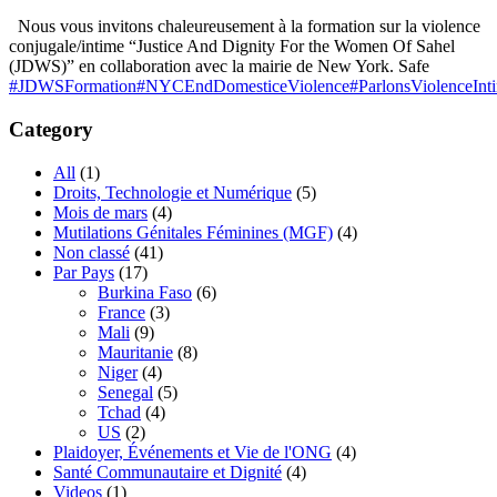
Nous vous invitons chaleureusement à la formation sur la violence
conjugale/intime “Justice And Dignity For the Women Of Sahel
(JDWS)” en collaboration avec la mairie de New York. Safe
#JDWSFormation
#NYCEndDomesticeViolence
#ParlonsViolenceInt
Category
All
(1)
Droits, Technologie et Numérique
(5)
Mois de mars
(4)
Mutilations Génitales Féminines
(MGF)
(4)
Non classé
(41)
Par Pays
(17)
Burkina Faso
(6)
France
(3)
Mali
(9)
Mauritanie
(8)
Niger
(4)
Senegal
(5)
Tchad
(4)
US
(2)
Plaidoyer, Événements et Vie de l'ONG
(4)
Santé Communautaire et Dignité
(4)
Videos
(1)