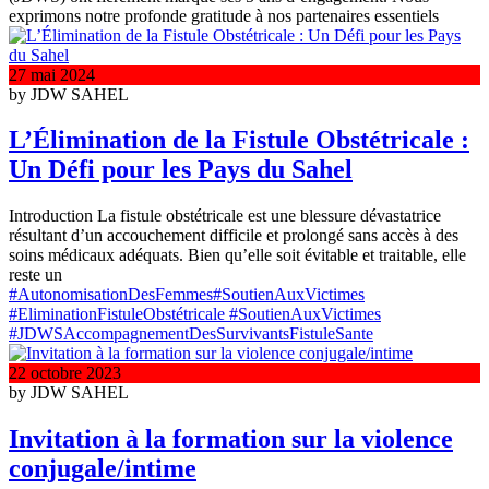
exprimons notre profonde gratitude à nos partenaires essentiels
27 mai 2024
by JDW SAHEL
L’Élimination de la Fistule Obstétricale :
Un Défi pour les Pays du Sahel
Introduction La fistule obstétricale est une blessure dévastatrice
résultant d’un accouchement difficile et prolongé sans accès à des
soins médicaux adéquats. Bien qu’elle soit évitable et traitable, elle
reste un
#AutonomisationDesFemmes
#SoutienAuxVictimes
#EliminationFistuleObstétricale #SoutienAuxVictimes
#JDWS
AccompagnementDesSurvivants
Fistule
Sante
22 octobre 2023
by JDW SAHEL
Invitation à la formation sur la violence
conjugale/intime