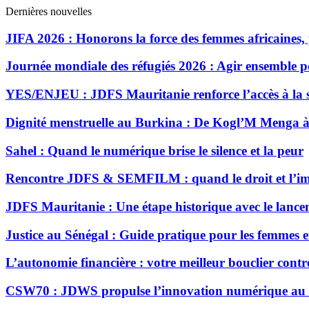
Dernières nouvelles
JIFA 2026 : Honorons la force des femmes africaines, 
Journée mondiale des réfugiés 2026 : Agir ensemble pou
YES/ENJEU : JDFS Mauritanie renforce l’accès à la
Dignité menstruelle au Burkina : De Kogl’M Menga à
Sahel : Quand le numérique brise le silence et la peur
Rencontre JDFS & SEMFILM : quand le droit et l’ima
JDFS Mauritanie : Une étape historique avec le lanc
Justice au Sénégal : Guide pratique pour les femmes et 
L’autonomie financière : votre meilleur bouclier contre
CSW70 : JDWS propulse l’innovation numérique au ser