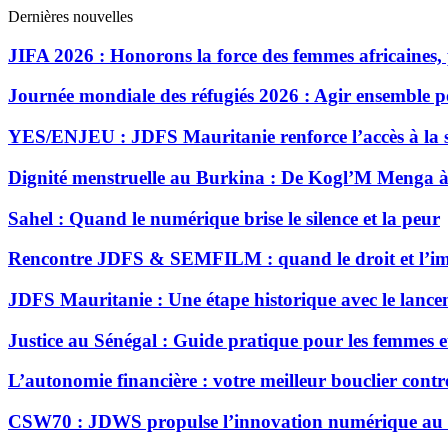
Dernières nouvelles
JIFA 2026 : Honorons la force des femmes africaines, 
Journée mondiale des réfugiés 2026 : Agir ensemble pou
YES/ENJEU : JDFS Mauritanie renforce l’accès à la
Dignité menstruelle au Burkina : De Kogl’M Menga à
Sahel : Quand le numérique brise le silence et la peur
Rencontre JDFS & SEMFILM : quand le droit et l’ima
JDFS Mauritanie : Une étape historique avec le lanc
Justice au Sénégal : Guide pratique pour les femmes et 
L’autonomie financière : votre meilleur bouclier contre
CSW70 : JDWS propulse l’innovation numérique au ser