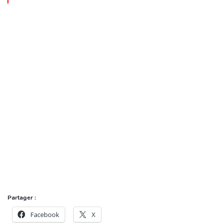
Contacts & Suivi
Retrouvez-nous désormais à notre nouvelle adresse :
📍 Bureau JDFS : Ksar, Nouakchott, Mauritanie
📧 Email : mauritanie@jdwsahel.org / rh@jdwsahel.org
📞 Téléphone : +222 47 63 23 73
🌐 Plateforme : www.deenal.org/alert
Suivez l’évolution du projet :
https://jdwsahel.org/jdws-
en-mauritanie/
Partager :
Facebook
X