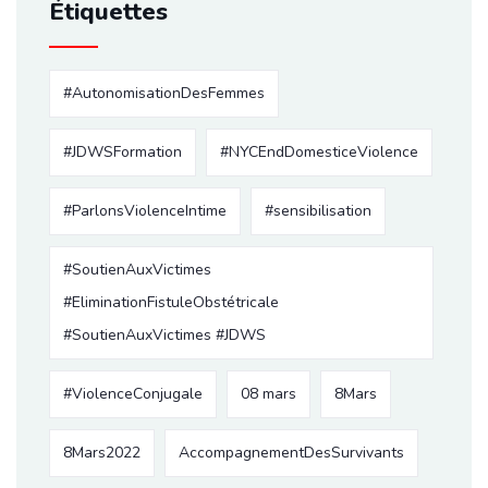
Étiquettes
#AutonomisationDesFemmes
#JDWSFormation
#NYCEndDomesticeViolence
#ParlonsViolenceIntime
#sensibilisation
#SoutienAuxVictimes
#EliminationFistuleObstétricale
#SoutienAuxVictimes #JDWS
#ViolenceConjugale
08 mars
8Mars
8Mars2022
AccompagnementDesSurvivants