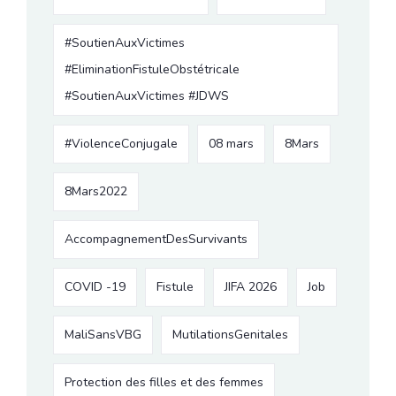
#SoutienAuxVictimes
#EliminationFistuleObstétricale
#SoutienAuxVictimes #JDWS
#ViolenceConjugale
08 mars
8Mars
8Mars2022
AccompagnementDesSurvivants
COVID -19
Fistule
JIFA 2026
Job
MaliSansVBG
MutilationsGenitales
Protection des filles et des femmes