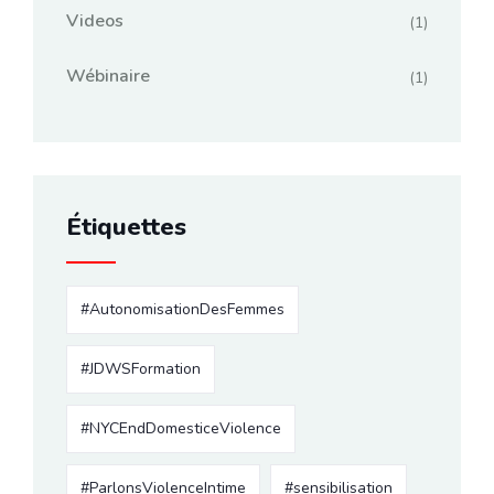
Videos
(1)
Wébinaire
(1)
Étiquettes
#AutonomisationDesFemmes
#JDWSFormation
#NYCEndDomesticeViolence
#ParlonsViolenceIntime
#sensibilisation