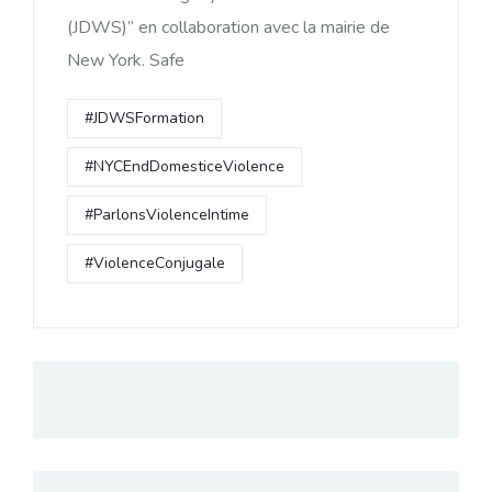
(JDWS)” en collaboration avec la mairie de
New York. Safe
#JDWSFormation
#NYCEndDomesticeViolence
#ParlonsViolenceIntime
#ViolenceConjugale