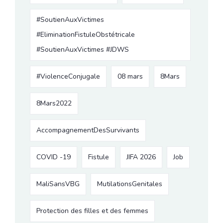
#SoutienAuxVictimes
#EliminationFistuleObstétricale
#SoutienAuxVictimes #JDWS
#ViolenceConjugale
08 mars
8Mars
8Mars2022
AccompagnementDesSurvivants
COVID -19
Fistule
JIFA 2026
Job
MaliSansVBG
MutilationsGenitales
Protection des filles et des femmes