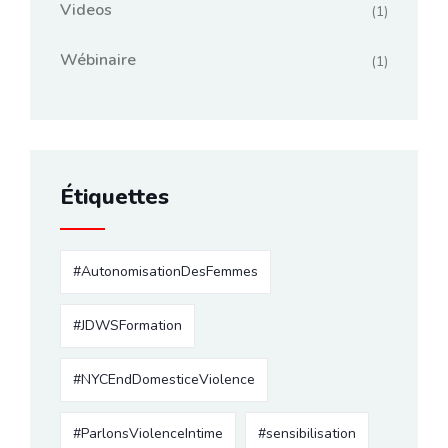
Videos
(1)
Wébinaire
(1)
Étiquettes
#AutonomisationDesFemmes
#JDWSFormation
#NYCEndDomesticeViolence
#ParlonsViolenceIntime
#sensibilisation