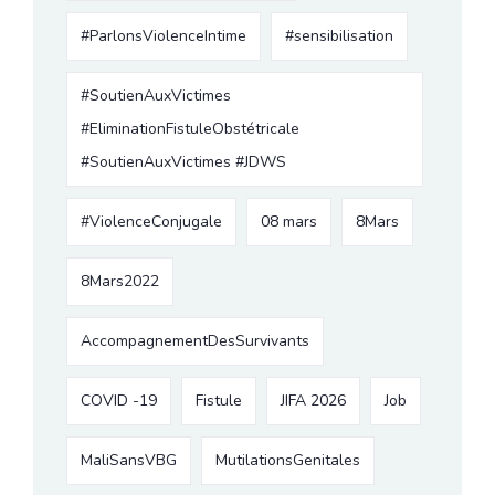
#ParlonsViolenceIntime
#sensibilisation
#SoutienAuxVictimes
#EliminationFistuleObstétricale
#SoutienAuxVictimes #JDWS
#ViolenceConjugale
08 mars
8Mars
8Mars2022
AccompagnementDesSurvivants
COVID -19
Fistule
JIFA 2026
Job
MaliSansVBG
MutilationsGenitales