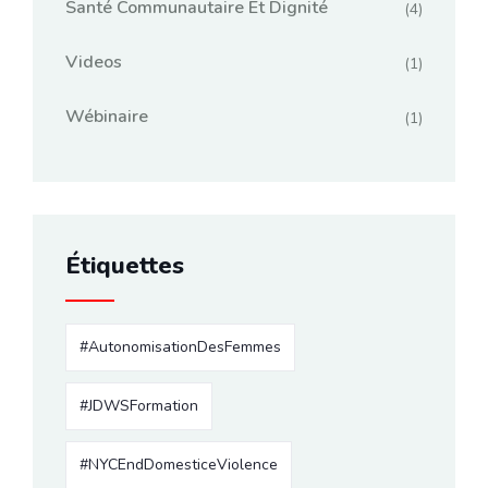
Santé Communautaire Et Dignité
(4)
Videos
(1)
Wébinaire
(1)
Étiquettes
#AutonomisationDesFemmes
#JDWSFormation
#NYCEndDomesticeViolence