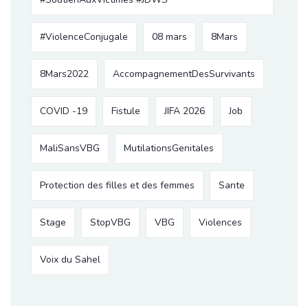
#ViolenceConjugale
08 mars
8Mars
8Mars2022
AccompagnementDesSurvivants
COVID -19
Fistule
JIFA 2026
Job
MaliSansVBG
MutilationsGenitales
Protection des filles et des femmes
Sante
Stage
StopVBG
VBG
Violences
Voix du Sahel