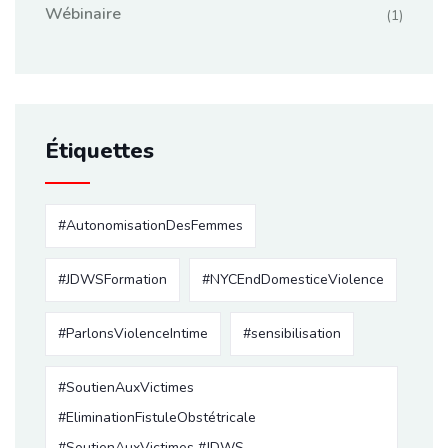
Wébinaire
(1)
Étiquettes
#AutonomisationDesFemmes
#JDWSFormation
#NYCEndDomesticeViolence
#ParlonsViolenceIntime
#sensibilisation
#SoutienAuxVictimes
#EliminationFistuleObstétricale
#SoutienAuxVictimes #JDWS