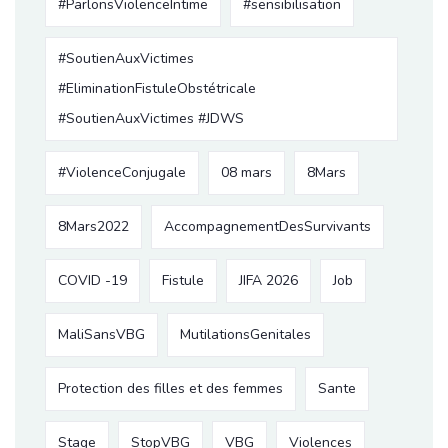
#ParlonsViolenceIntime
#sensibilisation
#SoutienAuxVictimes
#EliminationFistuleObstétricale
#SoutienAuxVictimes #JDWS
#ViolenceConjugale
08 mars
8Mars
8Mars2022
AccompagnementDesSurvivants
COVID -19
Fistule
JIFA 2026
Job
MaliSansVBG
MutilationsGenitales
Protection des filles et des femmes
Sante
Stage
StopVBG
VBG
Violences