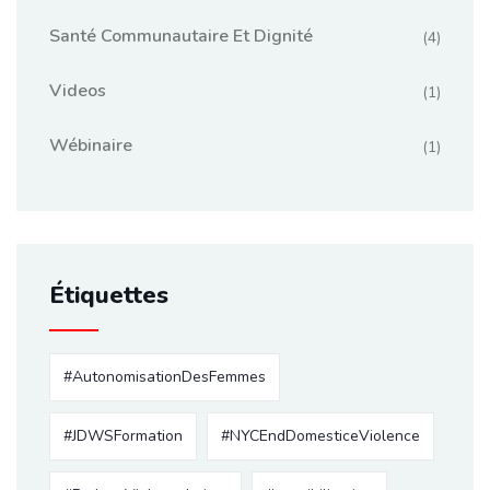
Santé Communautaire Et Dignité
(4)
Videos
(1)
Wébinaire
(1)
Étiquettes
#AutonomisationDesFemmes
#JDWSFormation
#NYCEndDomesticeViolence