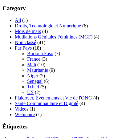
Category
All
(1)
Droits, Technologie et Numérique
(6)
Mois de mars
(4)
Mutilations Génitales Féminines
(MGF)
(4)
Non classé
(41)
Par Pays
(18)
Burkina Faso
(7)
France
(3)
Mali
(10)
Mauritanie
(9)
Niger
(5)
Senegal
(6)
Tchad
(5)
US
(2)
Plaidoyer, Événements et Vie de l'ONG
(4)
Santé Communautaire et Dignité
(4)
Videos
(1)
Wébinaire
(1)
Étiquettes