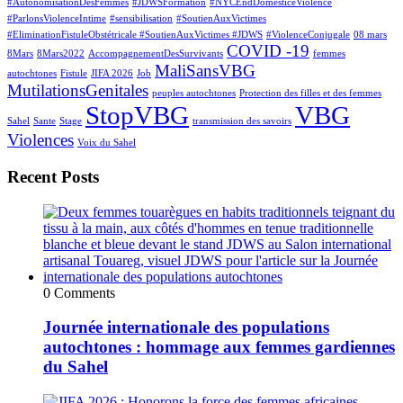
#AutonomisationDesFemmes
#JDWSFormation
#NYCEndDomesticeViolence
#ParlonsViolenceIntime
#sensibilisation
#SoutienAuxVictimes
#EliminationFistuleObstétricale #SoutienAuxVictimes #JDWS
#ViolenceConjugale
08 mars
COVID -19
8Mars
8Mars2022
AccompagnementDesSurvivants
femmes
MaliSansVBG
autochtones
Fistule
JIFA 2026
Job
MutilationsGenitales
peuples autochtones
Protection des filles et des femmes
StopVBG
VBG
Sahel
Sante
Stage
transmission des savoirs
Violences
Voix du Sahel
Recent Posts
0 Comments
Journée internationale des populations
autochtones : hommage aux femmes gardiennes
du Sahel