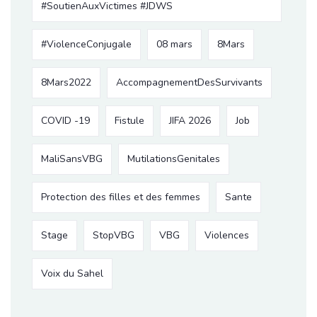
#SoutienAuxVictimes #JDWS
#ViolenceConjugale
08 mars
8Mars
8Mars2022
AccompagnementDesSurvivants
COVID -19
Fistule
JIFA 2026
Job
MaliSansVBG
MutilationsGenitales
Protection des filles et des femmes
Sante
Stage
StopVBG
VBG
Violences
Voix du Sahel