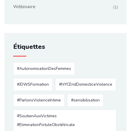
Wébinaire
(1)
Étiquettes
#AutonomisationDesFemmes
#JDWSFormation
#NYCEndDomesticeViolence
#ParlonsViolenceIntime
#sensibilisation
#SoutienAuxVictimes
#EliminationFistuleObstétricale