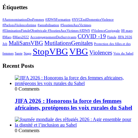
Étiquettes
#AutonomisationDesFemmes
#JDWSFormation
#NYCEndDomesticeViolence
#ParlonsViolenceIntime
#sensibilisation
#SoutienAuxVictimes
#EliminationFistuleObstétricale #SoutienAuxVictimes #JDWS
#ViolenceConjugale
08 mars
COVID -19
8Mars
8Mars2022
AccompagnementDesSurvivants
Fistule
JIFA 2026
MaliSansVBG
MutilationsGenitales
Job
Protection des filles et des
StopVBG
VBG
Violences
femmes
Sante
Stage
Voix du Sahel
Recent Posts
0 Comments
JIFA 2026 : Honorons la force des femmes
africaines, protégeons les voix rurales du Sahel
0 Comments