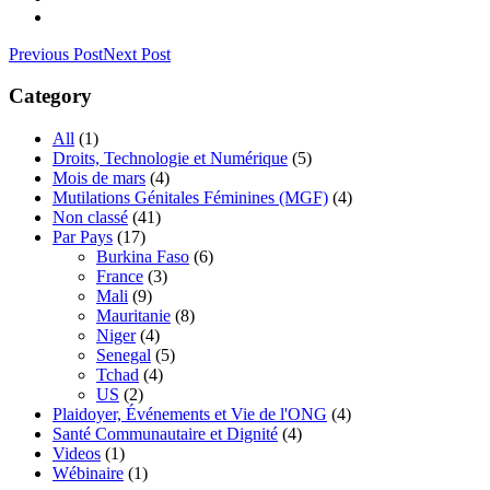
Previous Post
Next Post
Category
All
(1)
Droits, Technologie et Numérique
(5)
Mois de mars
(4)
Mutilations Génitales Féminines
(MGF)
(4)
Non classé
(41)
Par Pays
(17)
Burkina Faso
(6)
France
(3)
Mali
(9)
Mauritanie
(8)
Niger
(4)
Senegal
(5)
Tchad
(4)
US
(2)
Plaidoyer, Événements et Vie de l'ONG
(4)
Santé Communautaire et Dignité
(4)
Videos
(1)
Wébinaire
(1)